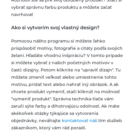
Rozhodli ste sa pre svoj obľúbený produkt? Stačí si
vybrať správnu farbu produktu a môžete začať
navrhovať
Ako si vytvorím svoj vlastný design?
Pomocou nášho programu si môžete ľahko
prispôsobiť motívy, fotografie a citáty podľa svojich
želaní. Hľadáte vhodnú inšpiráciu? V tomto prípade
si môžete vybrať z našich početných motívov v
časti: dizajny. Potom kliknite na "upraviť dizajn". Tu
môžete zmeniť veľkosť alebo umiestnenie tohto
motívu, pridať text alebo nahrať iný obrázok. A ak
chcete produkt vymeniť, stačí kliknúť na možnosť
"vymeniť produkt". Správna technika tlače vám
zaručí sýte farby a dlhotrvajúcu odolnosť. Ak máte
akékoľvek otázky týkajúce sa vytvorenia
objednávky, neváhajte
kontaktovať náš
tím služieb
zákazníkom, ktorý vám rád poradí.