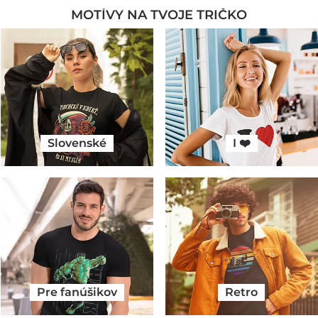
MOTÍVY NA TVOJE TRIČKO
Slovenské
I ❤️
Pre fanúšikov
Retro