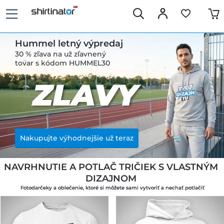
Hummel letný výpredaj
30 % zľava na už zľavnený
tovar s kódom HUMMEL30
Nakupujte výhodnejšie už teraz
NAVRHNUTIE A POTLAČ TRIČIEK S VLASTNÝM 
DIZAJNOM 
Fotodarčeky a oblečenie, ktoré si môžete sami vytvoriť a nechať potlačiť