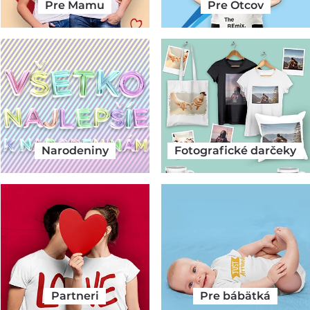
Pre Mamu
Pre Otcov
Narodeniny
Fotografické darčeky
Partneri
Pre bábätká