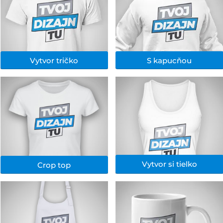
Vytvor tričko
S kapucňou
Vytvor si tielko
Crop top