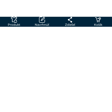
Produkt
Navrhnúť
Zdieľať
Košík
Vytvor si vlastné tričko so Shirtinator
Môžeš si vytvoriť svoje vlastné tričko s potlačou
v troch krokoch.
1. Vyber si tričko
V našej širokej ponuke produktov môžeš nájsť
tričká rôznych farieb a strihov, polokošele,
športové a detské produkty a drobné darčeky.
Náš creator ti umožňuje vytvoriť vlastné tričko
podľa tvojich predstáv.