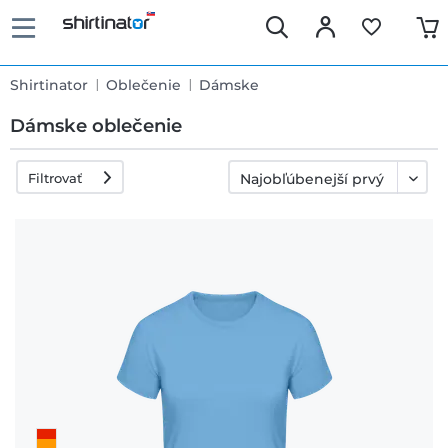
Shirtinator
Oblečenie
Dámske
Dámske oblečenie
Filtrovať
Rýchle
dodanie
30 dní
právo na
výmenu
Politika