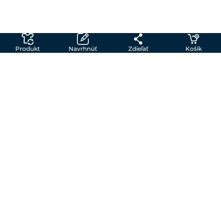
Produkt
Navrhnúť
Zdieľať
Košík
Vytvor si vlastné tričko so Shirtinator
Môžeš si vytvoriť svoje vlastné tričko s potlačou
v troch krokoch.
1. Vyber si tričko
V našej širokej ponuke produktov môžeš nájsť
tričká rôznych farieb a strihov, polokošele,
športové a detské produkty a drobné darčeky.
Náš creator ti umožňuje vytvoriť vlastné tričko
podľa tvojich predstáv.