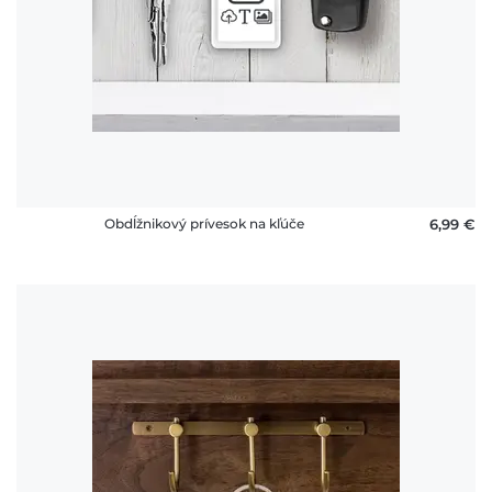
vrátenia
platby
FAQ
Obdĺžnikový prívesok na kľúče
6,99 €