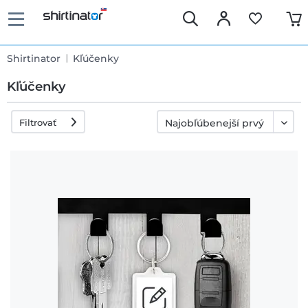
Shirtinator
Kľúčenky
Kľúčenky
Filtrovať
Rýchle
dodanie
30 dní
právo na
výmenu
Politika