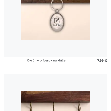
Okrúhly prívesok na kľúče
7,99 €