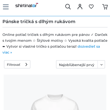
Pánske tričká s dlhým rukávom
Online potlač tričiek s dlhým rukávom pre pánov ✓ Darček
s tvojim menom ☆ Štýlové motívy ☆ Vysoká kvalita potlače
Rýchle
➨ Vytvor si vlastné tričko s potlačou teraz!
dozvedieť sa
dodanie
viac »
Filtrovať
30 dní
právo na
výmenu
Politika
vrátenia