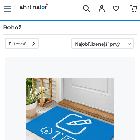
Rohož
Filtrovať
Rýchle
dodanie
30 dní
právo na
výmenu
Politika
vrátenia