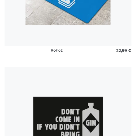
platby
FAQ
Rohož
22,99 €