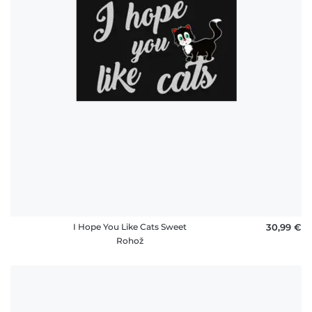
I Hope You Like Cats Sweet
30,99 €
Rohož