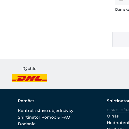
Dámske
Rýchlo
Pomôcť
Shirtinato
Kontrola stavu objednávky
O SPOLOČN
O nás
Shirtinator Pomoc & FAQ
Hodnoten
Dodanie