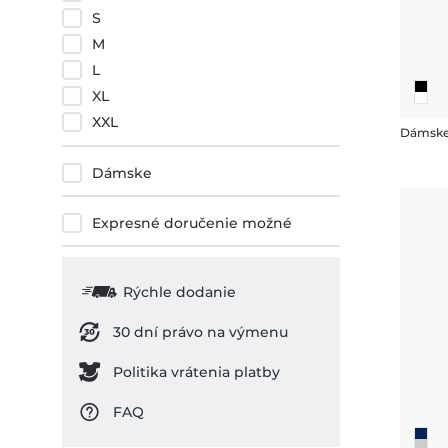
S
M
L
XL
XXL
Dámske 
Dámske
Expresné doručenie možné
Rýchle dodanie
30 dní právo na výmenu
Politika vrátenia platby
FAQ