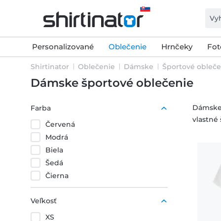
Personalizované
Oblečenie
Hrnčeky
Fot
Shirtinator
Oblečenie
Dámske
Športové obleče
Dámske športové oblečenie
Dámske 
Farba
vlastné
Červená
Modrá
Biela
Šedá
Čierna
Veľkosť
XS