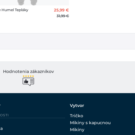
 Humel Tepláky
25,99 €
31,99 €
Hodnotenia zákazníkov
r
Vytvor
OSTI
Tričko
Mikiny s kapucnou
ia
Mikiny