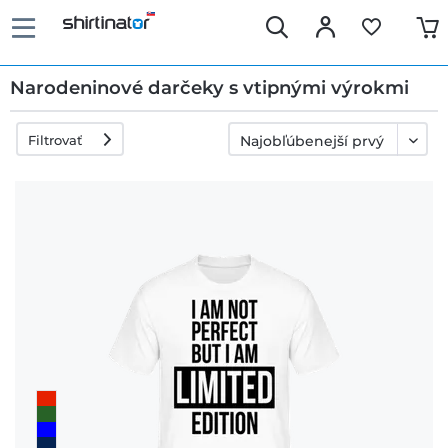
Narodeninové darčeky s vtipnými výrokmi
Filtrovať
Rýchle
dodanie
30 dní
právo na
výmenu
Politika
vrátenia