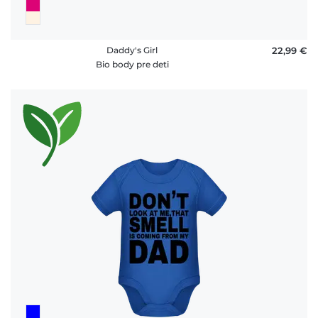
Daddy's Girl
22,99 €
Bio body pre deti