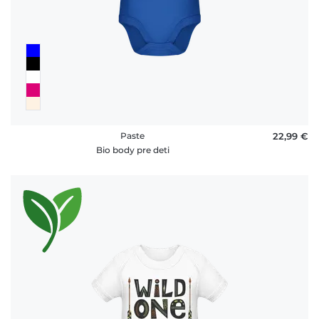
Paste
22,99 €
Bio body pre deti