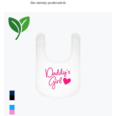
Bio detský podbradnik