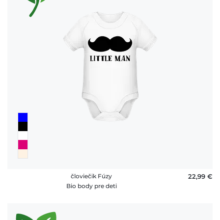
človiečik Fúzy
22,99 €
Bio body pre deti