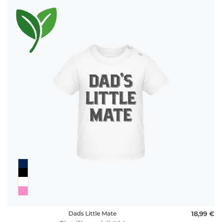
Dads Little Mate
18,99 €