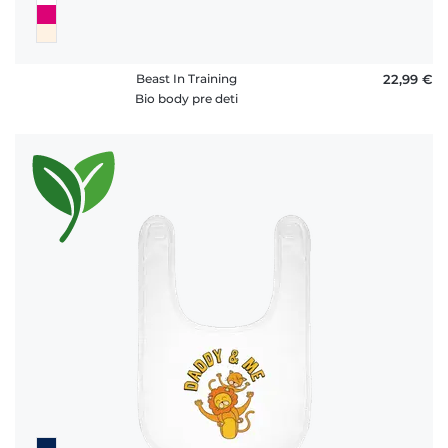
Beast In Training
22,99 €
Bio body pre deti