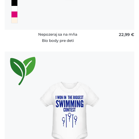
Nepozeraj sa na mňa
22,99 €
Bio body pre deti