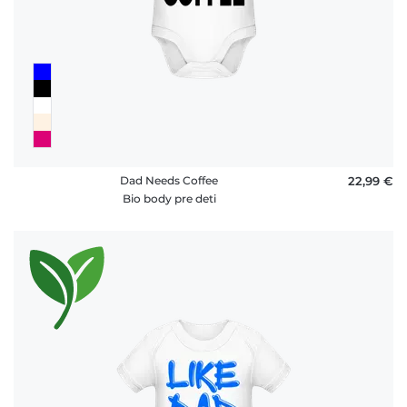
Dad Needs Coffee
22,99 €
Bio body pre deti