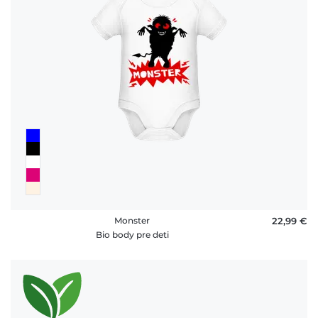
Monster
22,99 €
Bio body pre deti