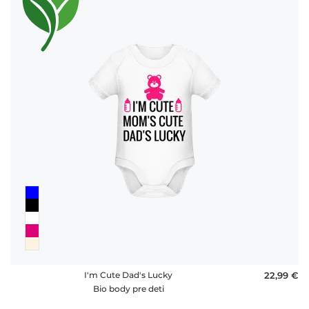
I'm Cute Dad's Lucky
22,99 €
Bio body pre deti