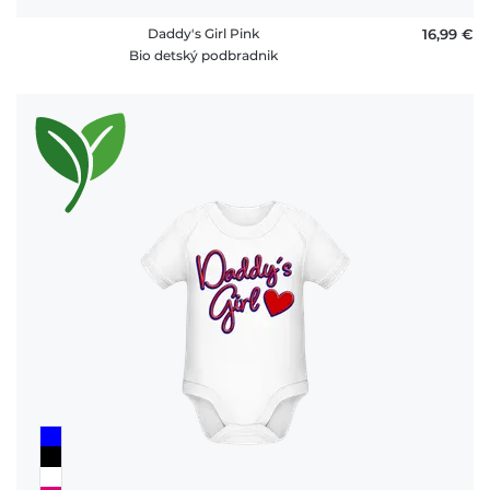
Daddy's Girl Pink
16,99 €
Bio detský podbradnik