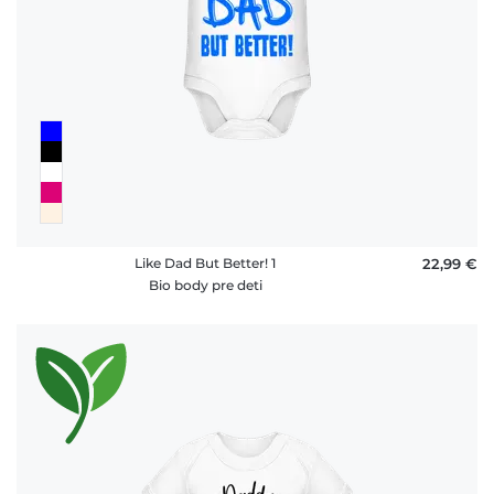
Like Dad But Better! 1
22,99 €
Bio body pre deti