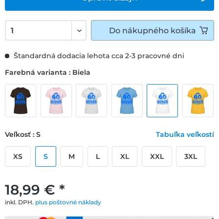
Do
nákupného košíka
Štandardná dodacia lehota cca 2-3 pracovné dni
Farebná varianta : Biela
Veľkosť : S
Tabuľka veľkostí
XS
S
M
L
XL
XXL
3XL
18,99 € *
inkl. DPH.
plus poštovné náklady