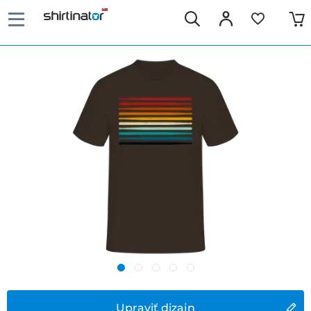
Upraviť dizajn