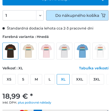
Do
nákupného košíka
Štandardná dodacia lehota cca 2-3 pracovné dni
Farebná varianta : Hnedá
Veľkosť : XL
Tabuľka veľkostí
XS
S
M
L
XL
XXL
3XL
18,99 € *
inkl. DPH.
plus poštovné náklady