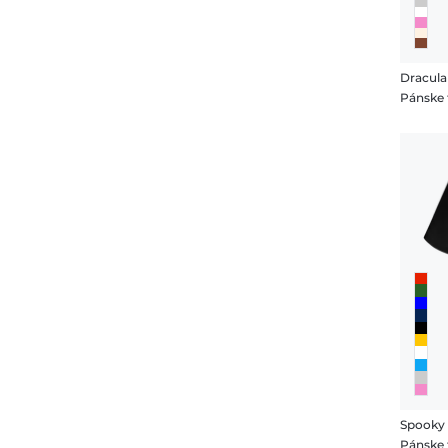
Dracula
Pánske 
Spooky 
Pánske 