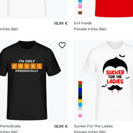
18,99 €
Evil Inside
tričko B&C
Pánske tričko B&C
Periodically
18,99 €
Sucker For The Ladies
tričko B&C
Pánske tričko B&C