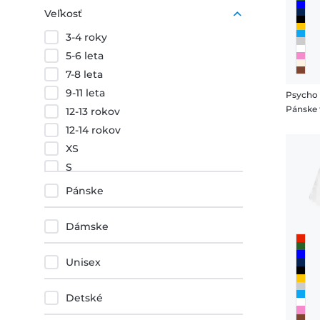
Nachový
Veľkosť
Oranžová
3-4 roky
Červená
5-6 leta
7-8 leta
9-11 leta
Psycho
Pánske 
12-13 rokov
12-14 rokov
XS
S
M
Pánske
L
XL
Dámske
XXL
3XL
Unisex
4XL
5XL
Detské