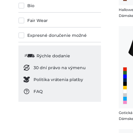
Bio
Hallow
Dámske
Fair Wear
Expresné doručenie možné
Rýchle dodanie
30 dní právo na výmenu
Politika vrátenia platby
FAQ
Gotická
Dámske