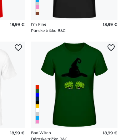
18,99 €
I'm Fine
18,99 €
Pánske tričko B&C
18,99 €
Bad Witch
18,99 €
Dámske tričko B&C