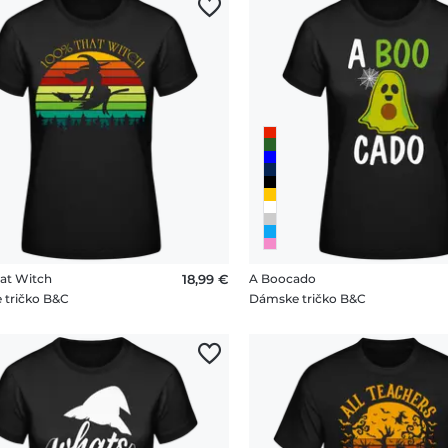
at Witch
18,99 €
A Boocado
 tričko B&C
Dámske tričko B&C