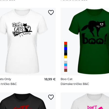
ats Only
18,99 €
Boo Cat
 tričko B&C
Dámske tričko B&C