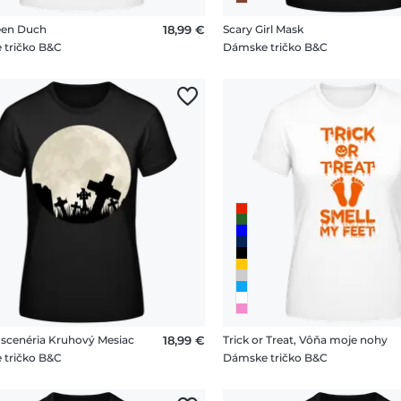
een Duch
18,99 €
Scary Girl Mask
 tričko B&C
Dámske tričko B&C
 scenéria Kruhový Mesiac
18,99 €
Trick or Treat, Vôňa moje nohy
 tričko B&C
Dámske tričko B&C