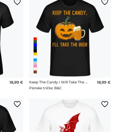
18,99 €
Keep The Candy I Will Take The Beer
18,99 €
Pánske tričko B&C