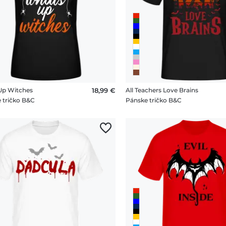
Up Witches
18,99 €
All Teachers Love Brains
 tričko B&C
Pánske tričko B&C