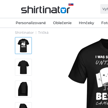
Personalizované
Oblečenie
Hrnčeky
Fot
Shirtinator
Tričká