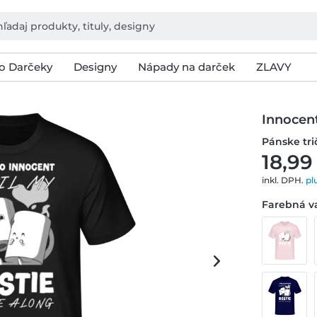
o Darčeky
Designy
Nápady na darček
ZLAVY
Innocen
Pánske tr
18,99
inkl. DPH.
pl
Farebná va