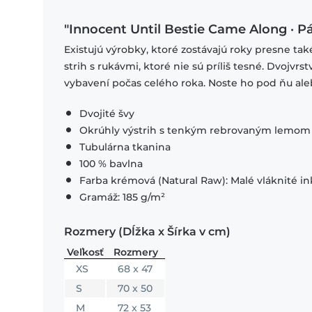
"Innocent Until Bestie Came Along · P
Existujú výrobky, ktoré zostávajú roky presne ta
strih s rukávmi, ktoré nie sú príliš tesné. Dvojvr
vybavení počas celého roka. Noste ho pod ňu ale
Dvojité švy
Okrúhly výstrih s tenkým rebrovaným lemom
Tubulárna tkanina
100 % bavlna
Farba krémová (Natural Raw): Malé vláknité in
Gramáž: 185 g/m²
Rozmery (Dĺžka x Šírka v cm)
Veľkosť
Rozmery
XS
68 x 47
S
70 x 50
M
72 x 53