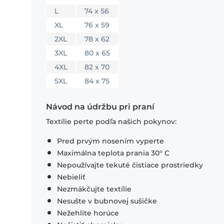
L
74 x 56
XL
76 x 59
2XL
78 x 62
3XL
80 x 65
4XL
82 x 70
5XL
84 x 75
Návod na údržbu pri praní
Textílie perte podľa našich pokynov:
Pred prvým nosením vyperte
Maximálna teplota prania 30° C
Nepoužívajte tekuté čistiace prostriedky
Nebieliť
Nezmäkčujte textílie
Nesušte v bubnovej sušičke
Nežehlite horúce