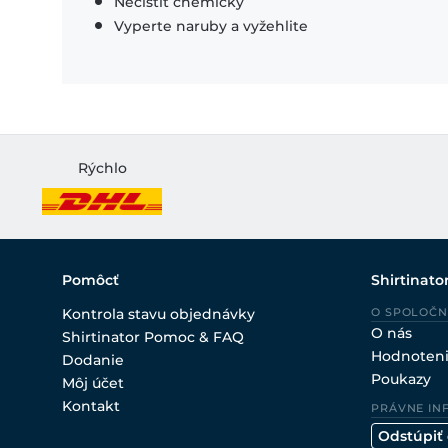
Nečistiť chemicky
Vyperte naruby a vyžehlite
Rýchlo
Pomôcť
Shirtinato
Kontrola stavu objednávky
O SPOLOČN
O nás
Shirtinator Pomoc & FAQ
Hodnoten
Dodanie
Poukazy
Môj účet
Kontakt
PRÁVNE IN
Odstúpiť