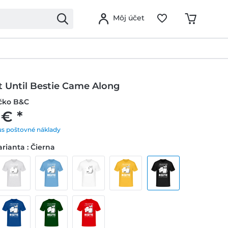
Môj účet
t Until Bestie Came Along
ičko B&C
 € *
us poštovné náklady
rianta : Čierna