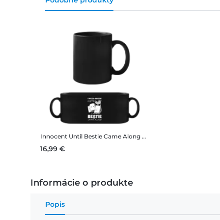
Podobné produkty
Innocent Until Bestie Came Along
Čierny hrnček
16,99 €
Informácie o produkte
Popis