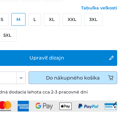
Tabuľka veľkostí
S
M
L
XL
XXL
3XL
5XL
Upraviť dizajn
Do
nákupného košíka
ná dodacia lehota cca 2-3 pracovné dni