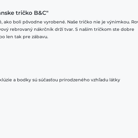
ánske tričko B&C"
ké, ako boli pôvodne vyrobené. Naše tričko nie je výnimkou. R
stvový rebrovaný nákrčník drží tvar. S naším tričkom ste dobre
bo len tak pre zábavu.
klúzie a bodky sú súčasťou prirodzeného vzhľadu látky