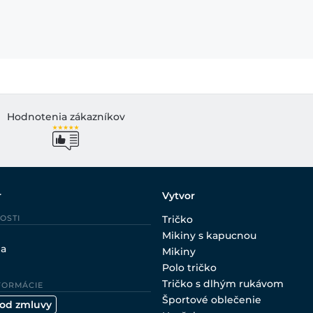
Hodnotenia zákazníkov
r
Vytvor
OSTI
Tričko
Mikiny s kapucnou
ia
Mikiny
Polo tričko
Tričko s dlhým rukávom
FORMÁCIE
Športové oblečenie
 od zmluvy