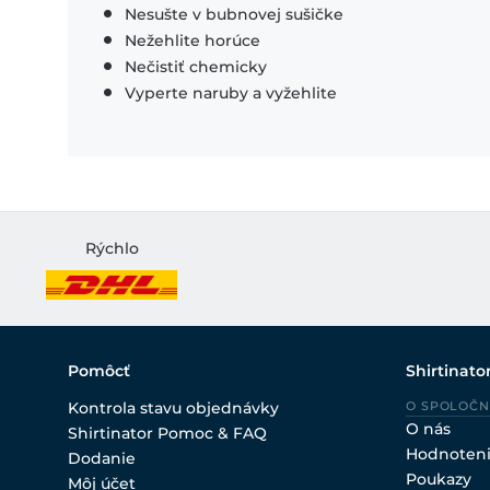
Nesušte v bubnovej sušičke
Nežehlite horúce
Nečistiť chemicky
Vyperte naruby a vyžehlite
Rýchlo
Pomôcť
Shirtinato
Kontrola stavu objednávky
O SPOLOČN
O nás
Shirtinator Pomoc & FAQ
Hodnoten
Dodanie
Poukazy
Môj účet