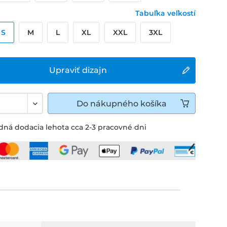
Tabuľka veľkostí
S
M
L
XL
XXL
3XL
Upraviť dizajn
Do
nákupného košíka
ná dodacia lehota cca 2-3 pracovné dni