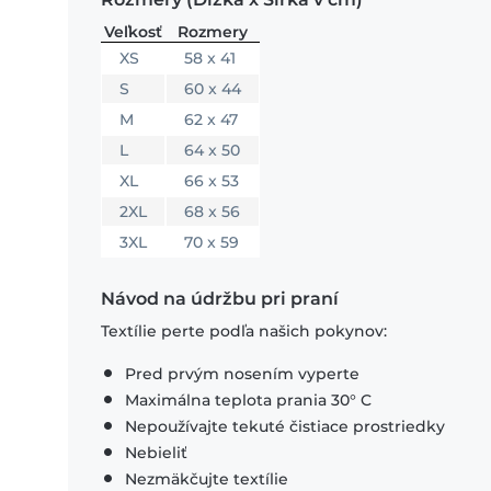
Veľkosť
Rozmery
XS
58 x 41
S
60 x 44
M
62 x 47
L
64 x 50
XL
66 x 53
2XL
68 x 56
3XL
70 x 59
Návod na údržbu pri praní
Textílie perte podľa našich pokynov:
Pred prvým nosením vyperte
Maximálna teplota prania 30° C
Nepoužívajte tekuté čistiace prostriedky
Nebieliť
Nezmäkčujte textílie