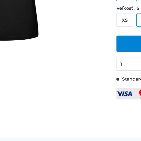
Veľkosť : S
XS
Štandard