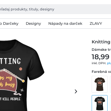
o Darčeky
Designy
Nápady na darček
ZLAVY
Knittin
Dámske tr
18,99
inkl. DPH.
pl
Farebná va