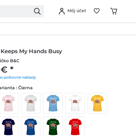
Môj účet
g Keeps My Hands Busy
ičko B&C
 € *
us poštovné náklady
rianta : Čierna