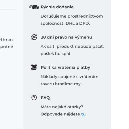
Rýchle dodanie
Doručujeme prostredníctvom
spoločností DHL a DPD.
30 dní právo na výmenu
ri krku
Ak sa ti produkt nebude páčiť,
egantné
pošleš ho späť
Politika vrátenia platby
Náklady spojené s vrátením
tovaru hradíme my.
FAQ
Máte nejaké otázky?
Odpovede nájdete
tu
.