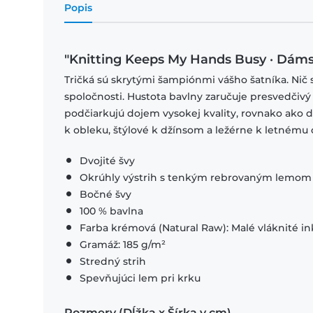
Popis
"Knitting Keeps My Hands Busy · Dáms
Tričká sú skrytými šampiónmi vášho šatníka. Nič 
spoločnosti. Hustota bavlny zaručuje presvedčivý
podčiarkujú dojem vysokej kvality, rovnako ako
k obleku, štýlové k džínsom a ležérne k letnému o
Dvojité švy
Okrúhly výstrih s tenkým rebrovaným lemom
Bočné švy
100 % bavlna
Farba krémová (Natural Raw): Malé vláknité in
Gramáž: 185 g/m²
Stredný strih
Spevňujúci lem pri krku
Rozmery (Dĺžka x Šírka v cm)