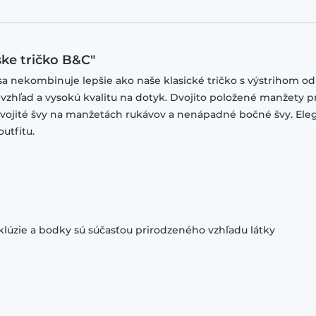
ke tričko B&C"
sa nekombinuje lepšie ako naše klasické tričko s výstrihom od
 vzhľad a vysokú kvalitu na dotyk. Dvojito položené manžety p
 dvojité švy na manžetách rukávov a nenápadné bočné švy. El
utfitu.
klúzie a bodky sú súčasťou prirodzeného vzhľadu látky