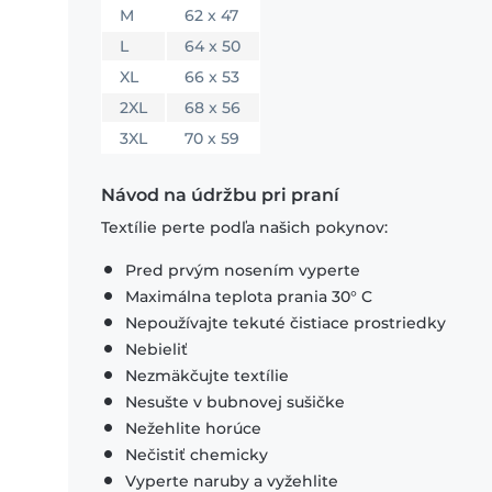
M
62 x 47
L
64 x 50
XL
66 x 53
2XL
68 x 56
3XL
70 x 59
Návod na údržbu pri praní
Textílie perte podľa našich pokynov:
Pred prvým nosením vyperte
Maximálna teplota prania 30° C
Nepoužívajte tekuté čistiace prostriedky
Nebieliť
Nezmäkčujte textílie
Nesušte v bubnovej sušičke
Nežehlite horúce
Nečistiť chemicky
Vyperte naruby a vyžehlite