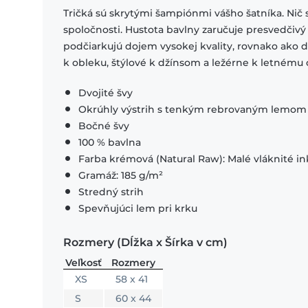
Tričká sú skrytými šampiónmi vášho šatníka. Nič 
spoločnosti. Hustota bavlny zaručuje presvedčivý
podčiarkujú dojem vysokej kvality, rovnako ako
k obleku, štýlové k džínsom a ležérne k letnému o
Dvojité švy
Okrúhly výstrih s tenkým rebrovaným lemom
Bočné švy
100 % bavlna
Farba krémová (Natural Raw): Malé vláknité in
Gramáž: 185 g/m²
Stredný strih
Spevňujúci lem pri krku
Rozmery (Dĺžka x Šírka v cm)
Veľkosť
Rozmery
XS
58 x 41
S
60 x 44