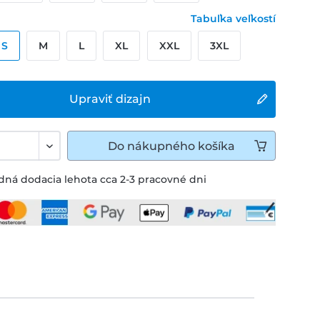
Tabuľka veľkostí
S
M
L
XL
XXL
3XL
Upraviť dizajn
Do
nákupného košíka
ná dodacia lehota cca 2-3 pracovné dni