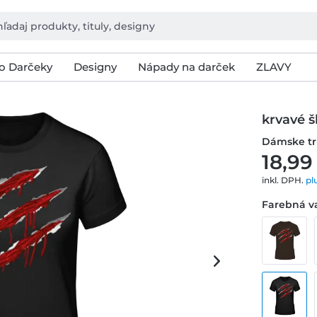
o Darčeky
Designy
Nápady na darček
ZLAVY
krvavé 
Dámske tr
18,99
inkl. DPH.
pl
Farebná va