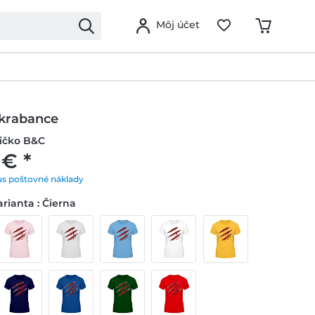
Môj účet
škrabance
ičko B&C
 € *
us poštovné náklady
rianta : Čierna