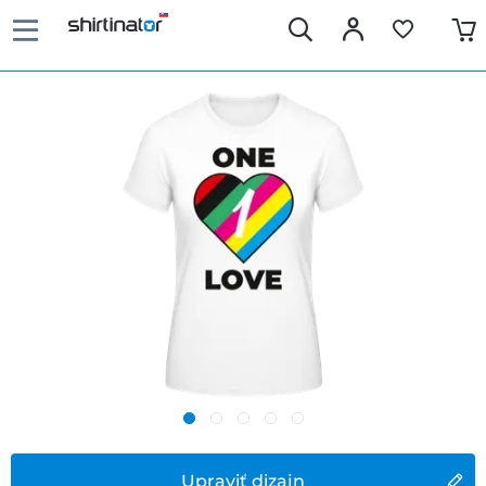
Upraviť dizajn