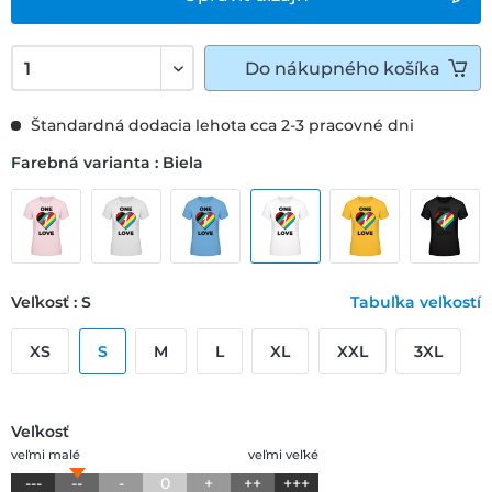
Do
nákupného košíka
Štandardná dodacia lehota cca 2-3 pracovné dni
Farebná varianta : Biela
Veľkosť : S
Tabuľka veľkostí
XS
S
M
L
XL
XXL
3XL
Veľkosť
veľmi malé
veľmi veľké
---
--
-
0
+
++
+++