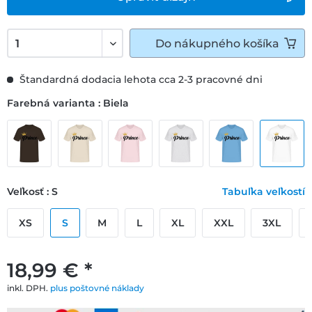
Do
nákupného košíka
Štandardná dodacia lehota cca 2-3 pracovné dni
Farebná varianta : Biela
Veľkosť : S
Tabuľka veľkostí
XS
S
M
L
XL
XXL
3XL
18,99 € *
inkl. DPH.
plus poštovné náklady