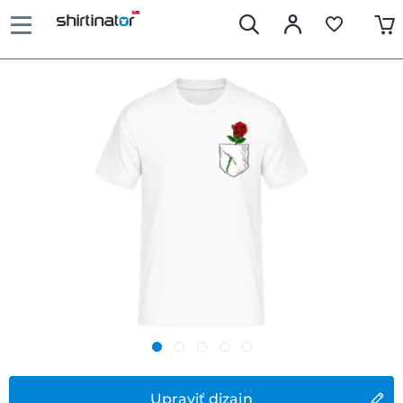
Upraviť dizajn