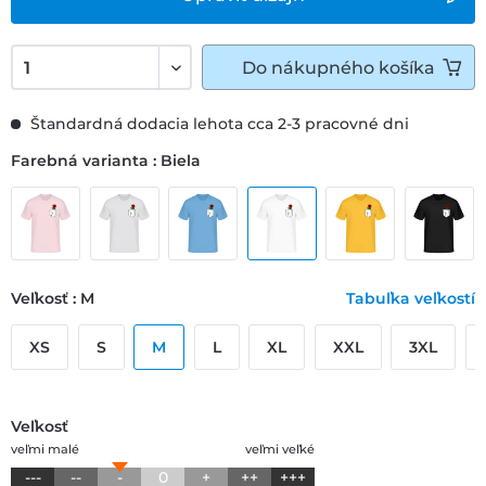
Do
nákupného košíka
Štandardná dodacia lehota cca 2-3 pracovné dni
Farebná varianta : Biela
Veľkosť : M
Tabuľka veľkostí
XS
S
M
L
XL
XXL
3XL
Veľkosť
veľmi malé
veľmi veľké
---
--
-
0
+
++
+++