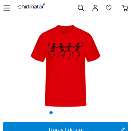
Upraviť dizajn