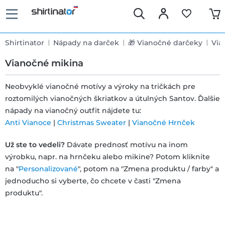
Shirtinator
Nápady na darček
🎁 Vianočné darčeky
Via
Vianočné mikina
Neobvyklé vianočné motívy a výroky na tričkách pre
roztomilých vianočných škriatkov a útulných Santov. Ďalšie
Rýchle
nápady na vianočný outfit nájdete tu:
dodanie
Anti Vianoce
|
Christmas Sweater
|
Vianočné Hrnček
Už ste to vedeli?
Dávate prednosť motívu na inom
30 dní
výrobku, napr. na hrnčeku alebo mikine? Potom kliknite
na "
Personalizované
", potom na "Zmena produktu / farby" a
právo na
jednoducho si vyberte, čo chcete v časti "Zmena
výmenu
produktu".
Politika