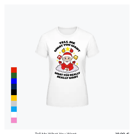
Tell Me What You Want
18,99 €