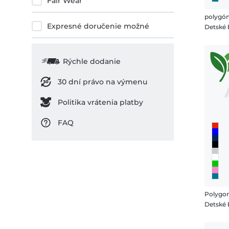
Fair Wear
polygó
Expresné doručenie možné
Rýchle dodanie
30 dní právo na výmenu
Politika vrátenia platby
FAQ
Polygo