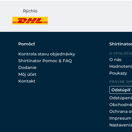
Rýchlo
Pomôcť
Shirtinato
Kontrola stavu objednávky
O SPOLOČN
O nás
Shirtinator Pomoc & FAQ
Hodnoten
Dodanie
Poukazy
Môj účet
Kontakt
PRÁVNE IN
Odstúpiť
Odstúpeni
Obchodné
Ochrana o
Impresum
Nastaveni