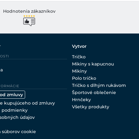
Hodnotenia zákazníkov
r
Vytvor
OSTI
Tričko
Mikiny s kapucnou
ia
Mikiny
Polo tričko
Tričko s dlhým rukávom
FORMÁCIE
Športové oblečenie
 od zmluvy
Hrnčeky
e kupujúceho od zmluvy
Všetky produkty
 podmienky
sobných údajov
a súborov cookie