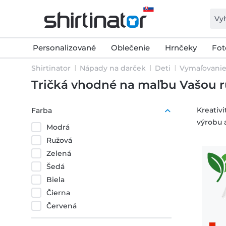
Personalizované
Oblečenie
Hrnčeky
Fot
Shirtinator
Nápady na darček
Deti
Vymaľovanie 
Tričká vhodné na maľbu Vašou r
Kreativi
Farba
výrobu 
Modrá
Ružová
Zelená
Šedá
Biela
Čierna
Červená