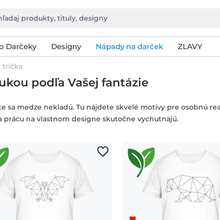
o Darčeky
Designy
Nápady na darček
ZLAVY
trička
ukou podľa Vašej fantázie
te sa medze nekladú. Tu nájdete skvelé motívy pre osobnú reali
a prácu na vlastnom designe skutočne vychutnajú.