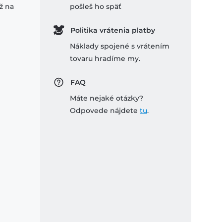
ž na
pošleš ho späť
Politika vrátenia platby
Náklady spojené s vrátením
tovaru hradíme my.
FAQ
Máte nejaké otázky?
Odpovede nájdete
tu
.