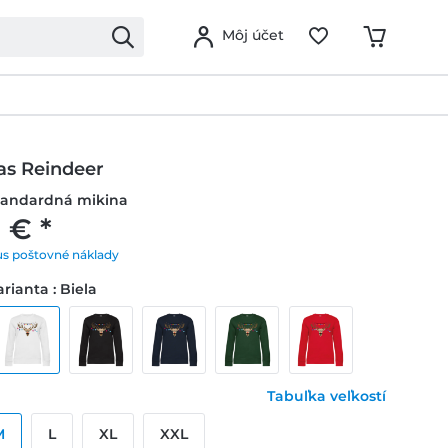
Môj účet
as Reindeer
andardná mikina
 € *
us poštovné náklady
rianta : Biela
Tabuľka veľkostí
M
L
XL
XXL