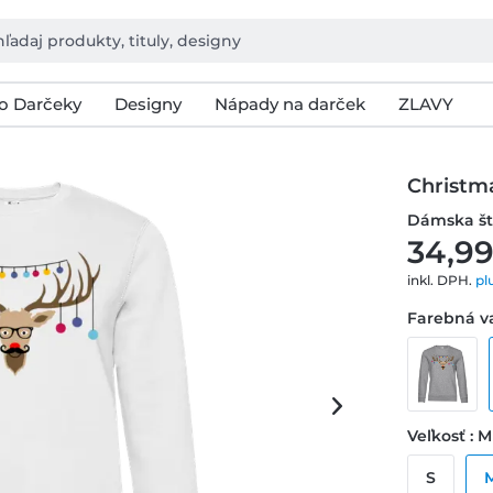
o Darčeky
Designy
Nápady na darček
ZLAVY
Christm
Dámska št
34,99
inkl. DPH.
pl
Farebná va
Veľkosť : M
S