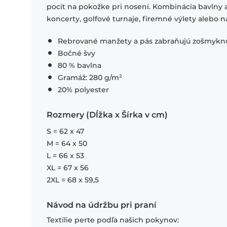
pocit na pokožke pri nosení. Kombinácia bavlny 
koncerty, golfové turnaje, firemné výlety alebo 
Rebrované manžety a pás zabraňujú zošmykn
Bočné švy
80 % bavlna
Gramáž: 280 g/m²
20% polyester
Rozmery (Dĺžka x Šírka v cm)
S = 62 x 47
M = 64 x 50
L = 66 x 53
XL = 67 x 56
2XL = 68 x 59,5
Návod na údržbu pri praní
Textílie perte podľa našich pokynov: