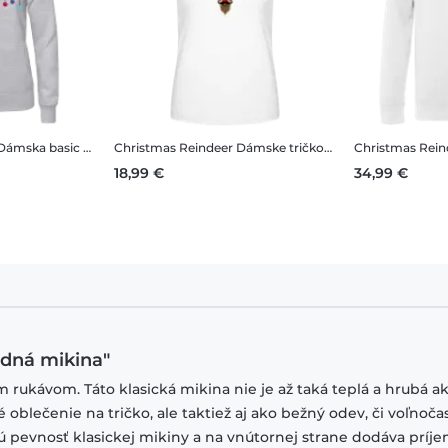
ámska basic mikina s kapucňou
Christmas Reindeer
Dámske tričko B&C
Christmas Rein
18,99 €
34,99 €
rdná mikina"
ým rukávom. Táto klasická mikina nie je až taká teplá a hrubá a
 oblečenie na tričko, ale taktiež aj ako bežný odev, či voľnoča
ú pevnosť klasickej mikiny a na vnútornej strane dodáva príj