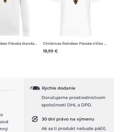
deer
Pánska štandardná mikina
Christmas Reindeer
Pánske tričko B&C
18,99 €
Rýchle dodanie
Doručujeme prostredníctvom
spoločností DHL a DPD.
ko
30 dní právo na výmenu
sová
Ak sa ti produkt nebude páčiť,
emný