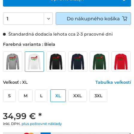
Do
nákupného košíka
Štandardná dodacia lehota cca 2-3 pracovné dni
Farebná varianta : Biela
Veľkosť : XL
Tabuľka veľkostí
S
M
L
XL
XXL
3XL
34,99 € *
inkl. DPH.
plus poštovné náklady