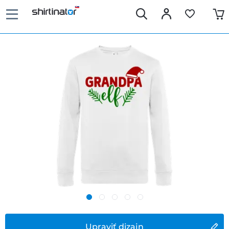
Upraviť dizajn