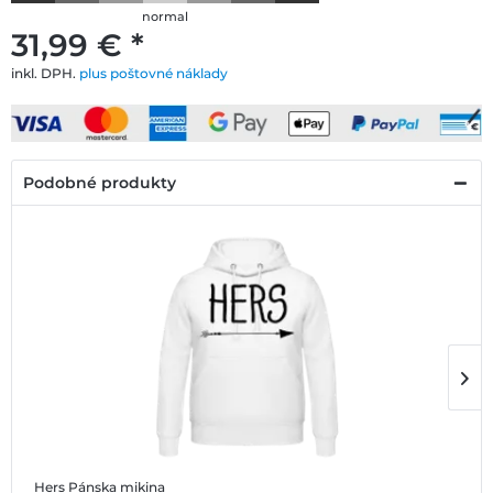
normal
31,99 € *
inkl. DPH.
plus poštovné náklady
Podobné produkty
Hers
Pánska mikina
H