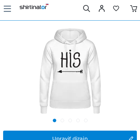
Upraviť dizajn