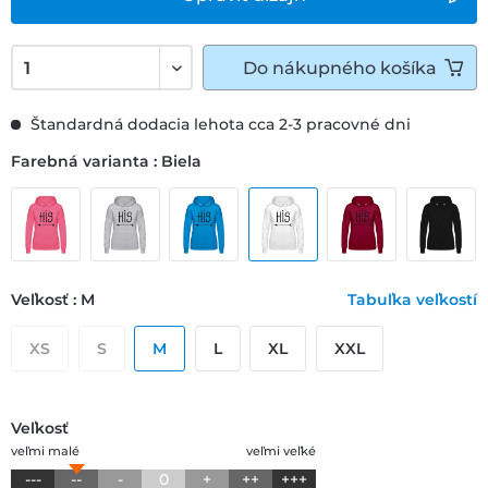
Do
nákupného košíka
Štandardná dodacia lehota cca 2-3 pracovné dni
Farebná varianta : Biela
Veľkosť : M
Tabuľka veľkostí
XS
S
M
L
XL
XXL
Veľkosť
veľmi malé
veľmi veľké
---
--
-
0
+
++
+++