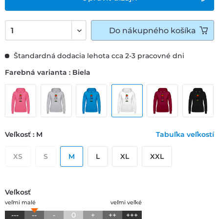
Do
nákupného košíka
Štandardná dodacia lehota cca 2-3 pracovné dni
Farebná varianta : Biela
Veľkosť : M
Tabuľka veľkostí
XS
S
M
L
XL
XXL
Veľkosť
veľmi malé
veľmi veľké
---
--
-
0
+
++
+++