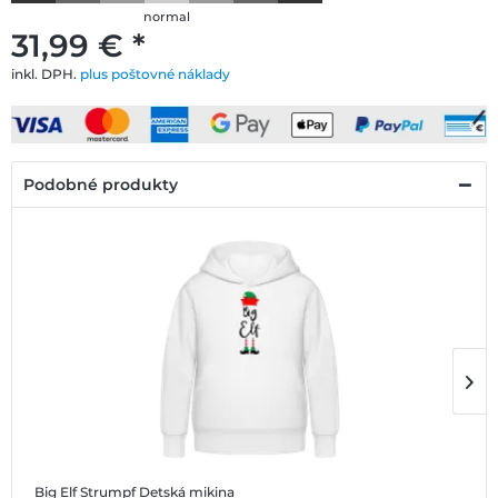
normal
31,99 € *
inkl. DPH.
plus poštovné náklady
Podobné produkty
Big Elf Strumpf
Detská mikina
B