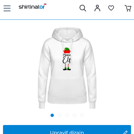
Upraviť dizajn