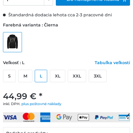
Štandardná dodacia lehota cca 2-3 pracovné dni
Farebná varianta : Čierna
Veľkosť : L
Tabuľka veľkostí
S
M
L
XL
XXL
3XL
44,99 € *
inkl. DPH.
plus poštovné náklady