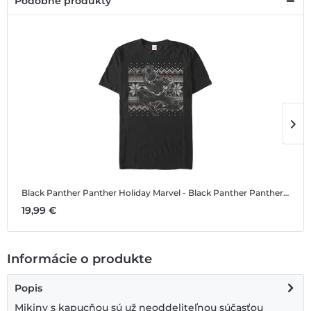
Podobné produkty
Black Panther Panther Holiday
Marvel - Black Panther Panther Holiday - Pánske Tričko
B
19,99 €
1
Informácie o produkte
Popis
Mikiny s kapucňou sú už neoddeliteľnou súčasťou