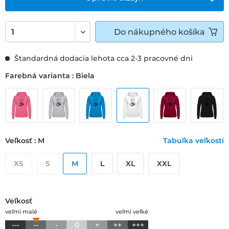
Do
nákupného košíka
Štandardná dodacia lehota cca 2-3 pracovné dni
Farebná varianta : Biela
Veľkosť : M
Tabuľka veľkostí
XS
S
M
L
XL
XXL
Veľkosť
veľmi malé
veľmi veľké
---
--
-
0
+
++
+++