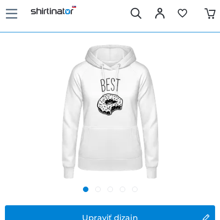
Upraviť dizajn