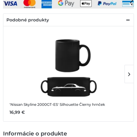
Podobné produkty
'Nissan Skyline 2000GT-ES' Silhouette
Čierny hrnček
'
16,99 €
1
Informácie o produkte