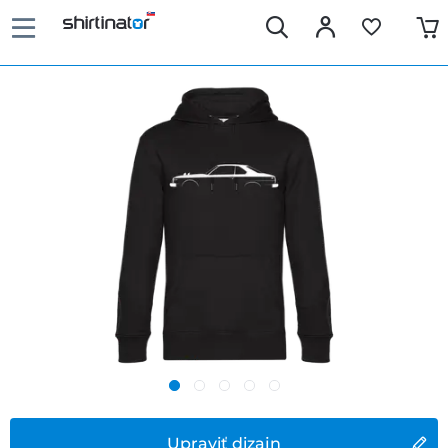
Upraviť dizajn