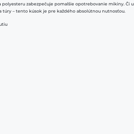
a polyesteru zabezpečuje pomalšie opotrebovanie mikiny. Či u
na túry – tento kúsok je pre každého absolútnou nutnosťou.
utiu