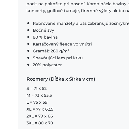
pocit na pokožke pri nosení. Kombinácia bavlny 
koncerty, golfové turnaje, firemné výlety alebo 
Rebrované manžety a pás zabraňujú zošmykn
Bočné švy
80 % bavlna
Kartáčovaný fleece vo vnútri
Gramáž: 280 g/m²
Spevňujúci lem pri krku
20% polyester
Rozmery (Dĺžka x Šírka v cm)
S = 71 x 52
M = 73 x 55,5
L = 75 x 59
XL = 77 x 62,5
2XL = 79 x 66
3XL = 80 x 70