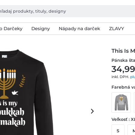
o Darčeky
Designy
Nápady na darček
ZLAVY
This Is
Pánska št
34,99
inkl. DPH.
pl
Farebná va
Veľkosť : X
S