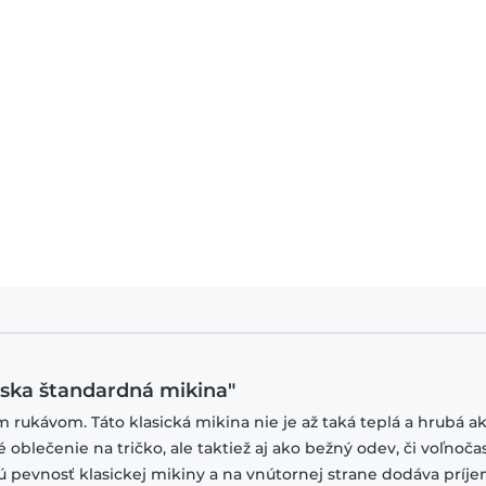
ska štandardná mikina"
ým rukávom. Táto klasická mikina nie je až taká teplá a hrubá a
 oblečenie na tričko, ale taktiež aj ako bežný odev, či voľnoča
ú pevnosť klasickej mikiny a na vnútornej strane dodáva príj