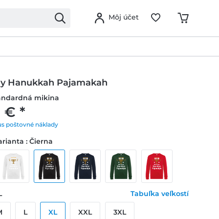
Môj účet
 My Hanukkah Pajamakah
andardná mikina
 € *
us poštovné náklady
rianta : Čierna
L
Tabuľka veľkostí
M
L
XL
XXL
3XL