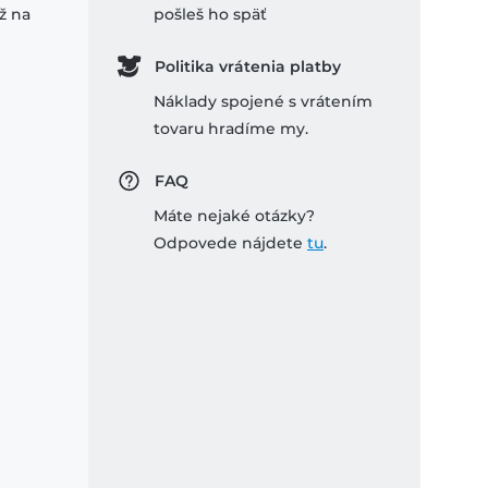
ž na
pošleš ho späť
Politika vrátenia platby
Náklady spojené s vrátením
tovaru hradíme my.
FAQ
Máte nejaké otázky?
Odpovede nájdete
tu
.