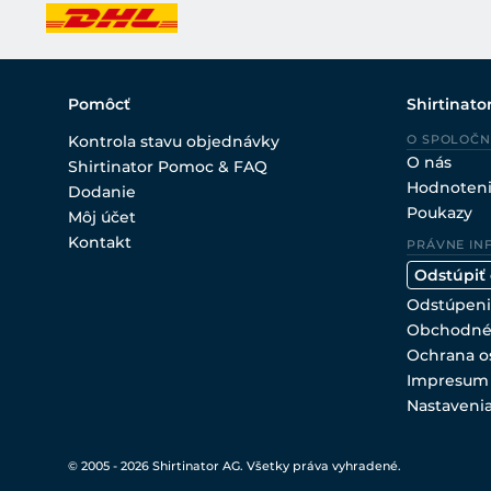
Pomôcť
Shirtinato
Kontrola stavu objednávky
O SPOLOČN
O nás
Shirtinator Pomoc & FAQ
Hodnoten
Dodanie
Poukazy
Môj účet
Kontakt
PRÁVNE IN
Odstúpiť
Odstúpeni
Obchodné
Ochrana o
Impresum
Nastaveni
© 2005 - 2026 Shirtinator AG. Všetky práva vyhradené.