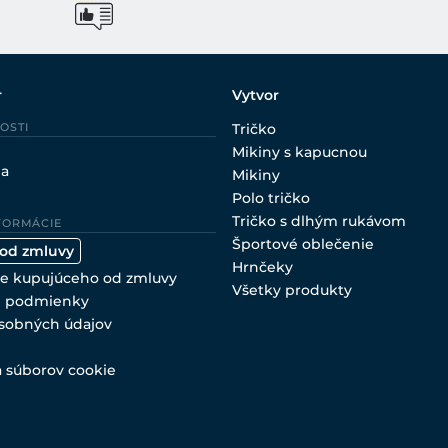
r
Vytvor
OSTI
Tričko
Mikiny s kapucnou
ia
Mikiny
Polo tričko
Tričko s dlhým rukávom
FORMÁCIE
Športové oblečenie
 od zmluvy
Hrnčeky
e kupujúceho od zmluvy
Všetky produkty
 podmienky
sobných údajov
a súborov cookie