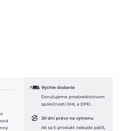
Rýchle dodanie
Doručujeme prostredníctvom
spoločností DHL a DPD.
ko
30 dní právo na výmenu
sová
Ak sa ti produkt nebude páčiť,
emný