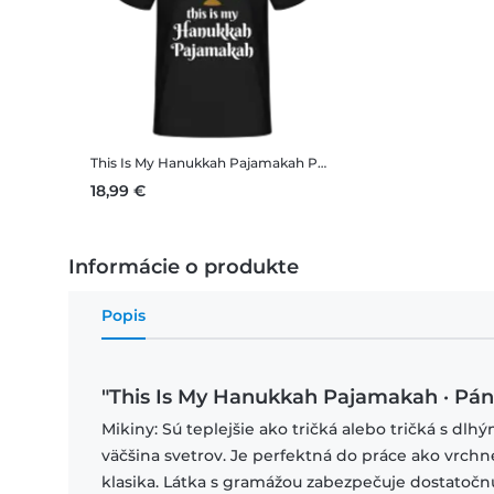
This Is My Hanukkah Pajamakah
Pánske tričko B&C
18,99 €
Informácie o produkte
Popis
"This Is My Hanukkah Pajamakah · Pán
Mikiny: Sú teplejšie ako tričká alebo tričká s dlh
väčšina svetrov. Je perfektná do práce ako vrchné
klasika. Látka s gramážou zabezpečuje dostatočn