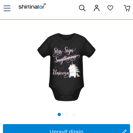
Upraviť dizajn