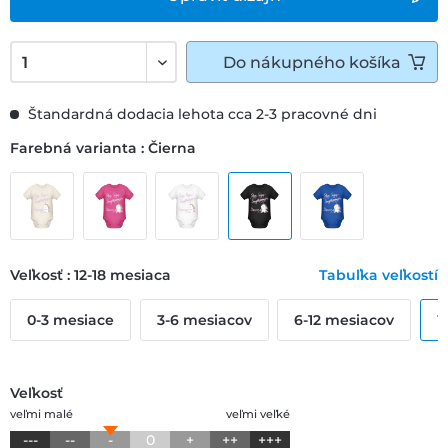
Do
nákupného košíka
Štandardná dodacia lehota cca 2-3 pracovné dni
Farebná varianta : Čierna
Veľkosť : 12-18 mesiaca
Tabuľka veľkostí
0-3 mesiace
3-6 mesiacov
6-12 mesiacov
1
Veľkosť
veľmi malé
veľmi veľké
---
--
-
0
+
++
+++