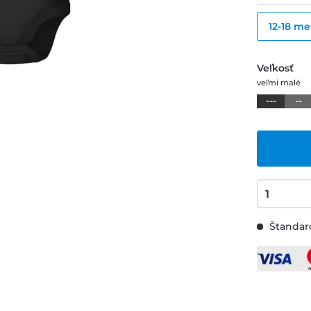
12-18 me
Veľkosť
veľmi malé
---
--
Štandard