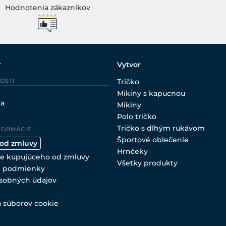
Hodnotenia zákazníkov
r
Vytvor
OSTI
Tričko
Mikiny s kapucnou
ia
Mikiny
Polo tričko
Tričko s dlhým rukávom
FORMÁCIE
Športové oblečenie
 od zmluvy
Hrnčeky
e kupujúceho od zmluvy
Všetky produkty
 podmienky
sobných údajov
a súborov cookie