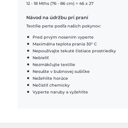
12 - 18 Mths (76 - 86 cm) = 46 x 27
Návod na údržbu pri praní
Textílie perte podľa našich pokynov:
Pred prvým nosením vyperte
Maximálna teplota prania 30° C
Nepoužívajte tekuté čistiace prostriedky
Nebieliť
Nezmäkčujte textílie
Nesušte v bubnovej sušičke
Nežehlite horúce
Nečistiť chemicky
Vyperte naruby a vyžehlite