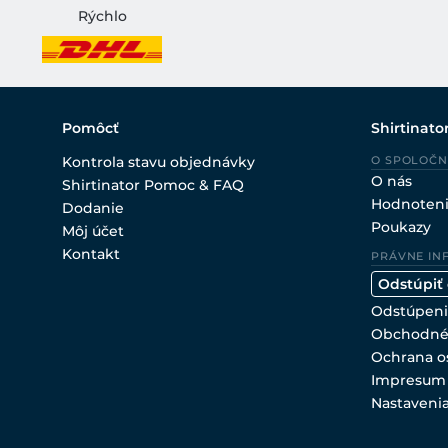
Rýchlo
Pomôcť
Shirtinato
Kontrola stavu objednávky
O SPOLOČN
O nás
Shirtinator Pomoc & FAQ
Hodnoten
Dodanie
Poukazy
Môj účet
Kontakt
PRÁVNE IN
Odstúpiť
Odstúpeni
Obchodné
Ochrana o
Impresum
Nastaveni