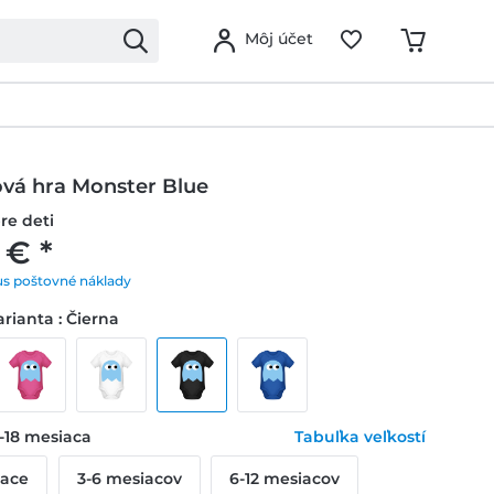
Môj účet
ová hra Monster Blue
re deti
 € *
us poštovné náklady
rianta : Čierna
2-18 mesiaca
Tabuľka veľkostí
iace
3-6 mesiacov
6-12 mesiacov