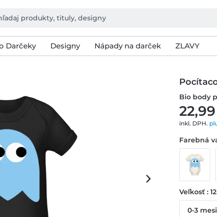
o Darčeky
Designy
Nápady na darček
ZLAVY
Pocítac
Bio body p
22,99
inkl. DPH.
pl
Farebná va
Veľkosť : 1
0-3 mes