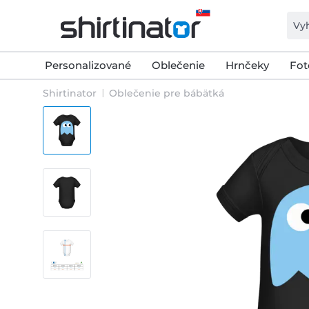
Personalizované
Oblečenie
Hrnčeky
Fot
Shirtinator
Oblečenie pre bábätká