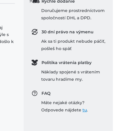
Rýchle dodanie
Doručujeme prostredníctvom
spoločností DHL a DPD.
aj
30 dní právo na výmenu
le s
Ak sa ti produkt nebude páčiť,
došlo k
pošleš ho späť
Politika vrátenia platby
Náklady spojené s vrátením
tovaru hradíme my.
FAQ
Máte nejaké otázky?
Odpovede nájdete
tu
.