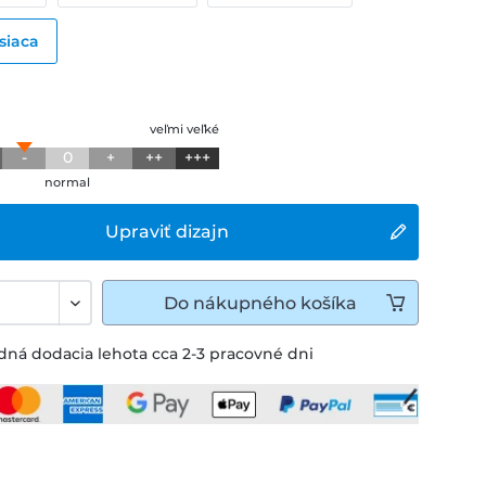
siaca
veľmi veľké
-
0
+
++
+++
normal
Upraviť dizajn
Do
nákupného košíka
ná dodacia lehota cca 2-3 pracovné dni