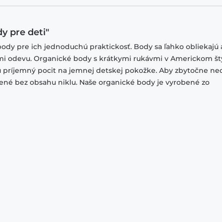
y pre deti"
body pre ich jednoduchú praktickosť. Body sa ľahko obliekajú 
smi odevu. Organické body s krátkymi rukávmi v Americkom štý
príjemný pocit na jemnej detskej pokožke. Aby zbytočne ne
bené bez obsahu niklu. Naše organické body je vyrobené zo