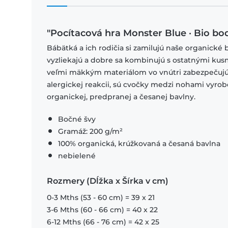
"Pocítacová hra Monster Blue · Bio bod
Bábätká a ich rodičia si zamilujú naše organické 
vyzliekajú a dobre sa kombinujú s ostatnými ku
veľmi mäkkým materiálom vo vnútri zabezpečujú 
alergickej reakcii, sú cvočky medzi nohami vyro
organickej, predpranej a česanej bavlny.
Bočné švy
Gramáž: 200 g/m²
100% organická, krúžkovaná a česaná bavlna
nebielené
Rozmery (Dĺžka x Šírka v cm)
0-3 Mths (53 - 60 cm) = 39 x 21
3-6 Mths (60 - 66 cm) = 40 x 22
6-12 Mths (66 - 76 cm) = 42 x 25