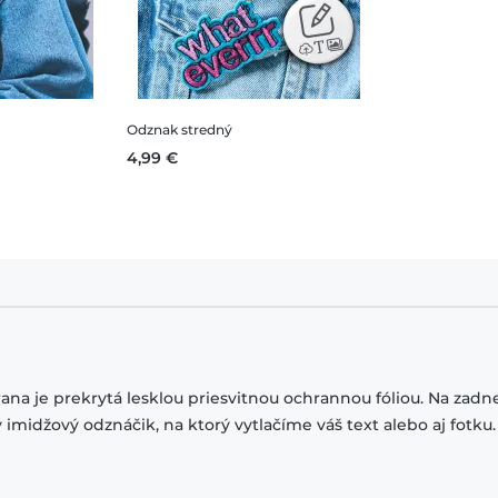
Odznak stredný
4,99 €
a je prekrytá lesklou priesvitnou ochrannou fóliou. Na zadn
džový odznáčik, na ktorý vytlačíme váš text alebo aj fotku.