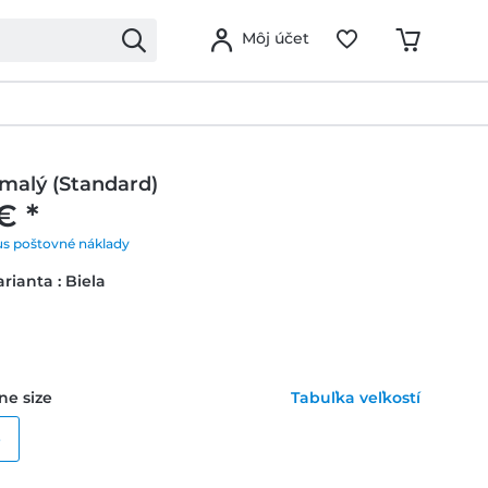
Môj účet
malý (Standard)
€ *
us poštovné náklady
rianta : Biela
ne size
Tabuľka veľkostí
e