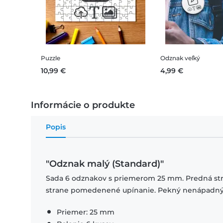
Puzzle
Odznak veľký
10,99 €
4,99 €
Informácie o produkte
Popis
"Odznak malý (Standard)"
Sada 6 odznakov s priemerom 25 mm. Predná stran
strane pomedenené upínanie. Pekný nenápadný imi
Priemer: 25 mm