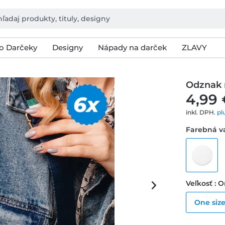
o Darčeky
Designy
Nápady na darček
ZLAVY
Odznak 
4,99 
inkl. DPH.
pl
Farebná va
Veľkosť : O
One siz