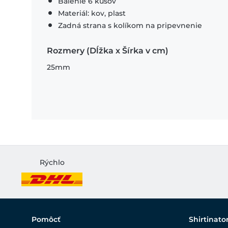
Balenie 6 kusov
Materiál: kov, plast
Zadná strana s kolíkom na pripevnenie
Rozmery (Dĺžka x Šírka v cm)
25mm
Rýchlo
Pomôcť
Shirtinato