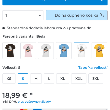
Do
nákupného košíka
Štandardná dodacia lehota cca 2-3 pracovné dni
Farebná varianta : Biela
Veľkosť : S
Tabuľka veľkostí
XS
S
M
L
XL
XXL
3XL
18,99 € *
inkl. DPH.
plus poštovné náklady