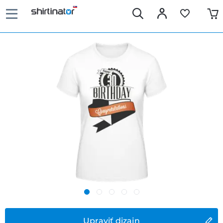
Upraviť dizajn