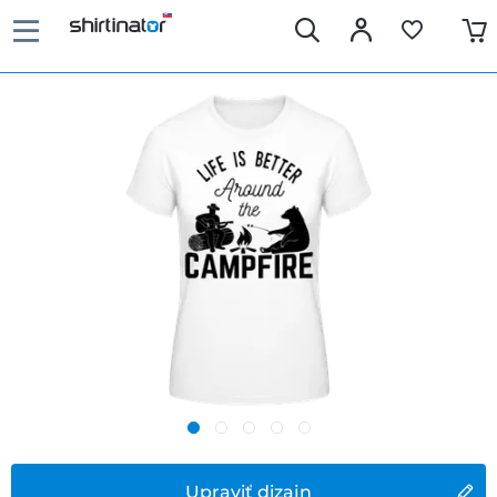
Upraviť dizajn