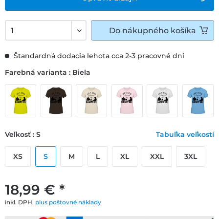
Do
nákupného košíka
Štandardná dodacia lehota cca 2-3 pracovné dni
Farebná varianta : Biela
Veľkosť : S
Tabuľka veľkostí
XS
S
M
L
XL
XXL
3XL
18,99 € *
inkl. DPH.
plus poštovné náklady