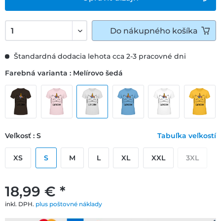
Do
nákupného košíka
Štandardná dodacia lehota cca 2-3 pracovné dni
Farebná varianta : Melírovo šedá
Veľkosť : S
Tabuľka veľkostí
XS
S
M
L
XL
XXL
3XL
18,99 € *
inkl. DPH.
plus poštovné náklady