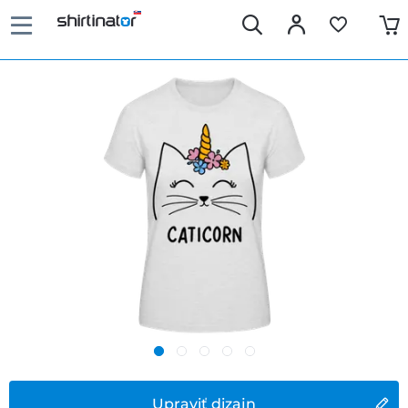
Upraviť dizajn