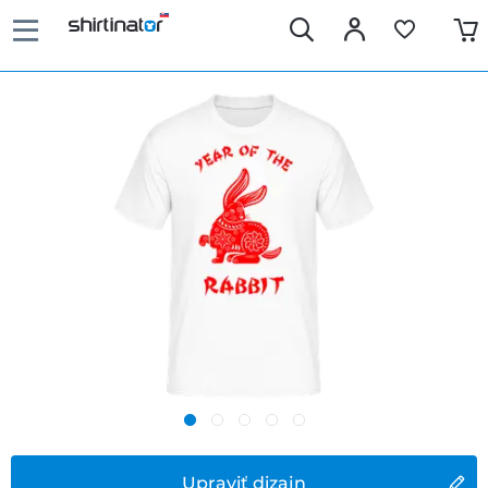
Upraviť dizajn