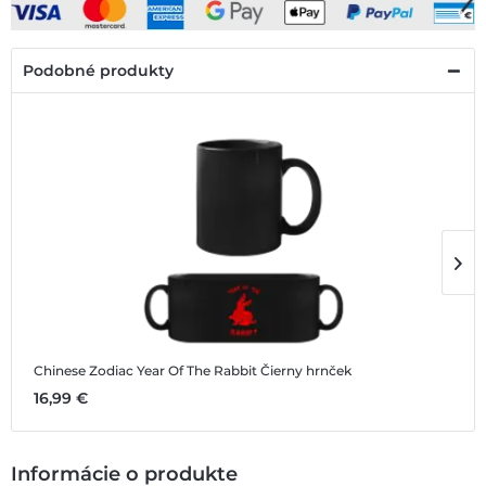
Podobné produkty
Chinese Zodiac Year Of The Rabbit
Čierny hrnček
C
16,99 €
1
Informácie o produkte