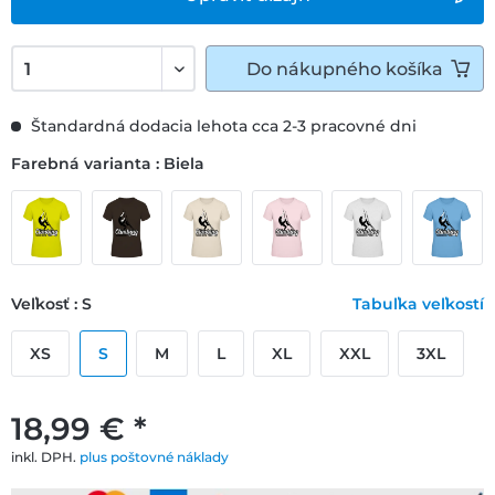
Do
nákupného košíka
Štandardná dodacia lehota cca 2-3 pracovné dni
Farebná varianta : Biela
Veľkosť : S
Tabuľka veľkostí
XS
S
M
L
XL
XXL
3XL
18,99 € *
inkl. DPH.
plus poštovné náklady