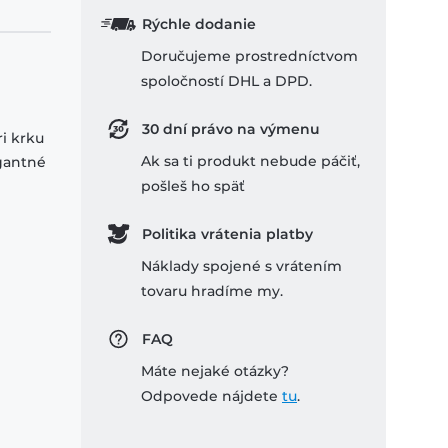
Rýchle dodanie
Doručujeme prostredníctvom
spoločností DHL a DPD.
30 dní právo na výmenu
ri krku
Ak sa ti produkt nebude páčiť,
egantné
pošleš ho späť
Politika vrátenia platby
Náklady spojené s vrátením
tovaru hradíme my.
FAQ
Máte nejaké otázky?
Odpovede nájdete
tu
.