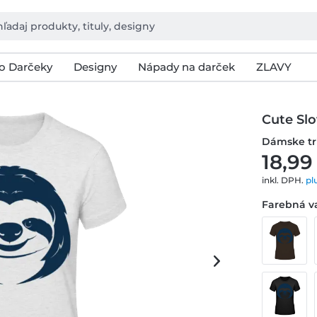
o Darčeky
Designy
Nápady na darček
ZLAVY
Cute Slo
Dámske tr
18,99
inkl. DPH.
pl
Farebná va