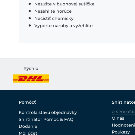
Nesušte v bubnovej sušičke
Nežehlite horúce
Nečistiť chemicky
Vyperte naruby a vyžehlite
Rýchlo
Pomôcť
Shirtinato
Kontrola stavu objednávky
O SPOLOČN
O nás
Shirtinator Pomoc & FAQ
Hodnoten
Dodanie
Poukazy
Môj účet