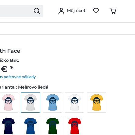
Môj účet
th Face
ičko B&C
 € *
us poštovné náklady
rianta : Melírovo šedá