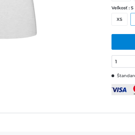
Veľkosť : S
XS
Štandard