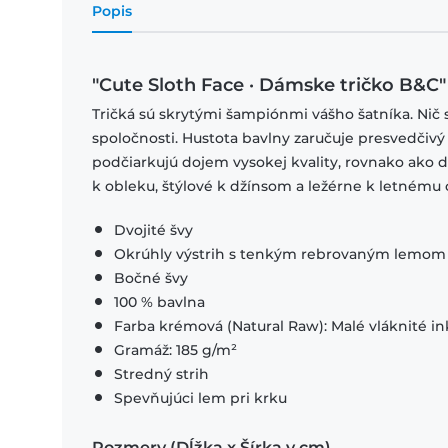
Popis
"Cute Sloth Face · Dámske tričko B&C"
Tričká sú skrytými šampiónmi vášho šatníka. Nič 
spoločnosti. Hustota bavlny zaručuje presvedčivý
podčiarkujú dojem vysokej kvality, rovnako ako
k obleku, štýlové k džínsom a ležérne k letnému o
Dvojité švy
Okrúhly výstrih s tenkým rebrovaným lemom
Bočné švy
100 % bavlna
Farba krémová (Natural Raw): Malé vláknité in
Gramáž: 185 g/m²
Stredný strih
Spevňujúci lem pri krku
Rozmery (Dĺžka x Šírka v cm)