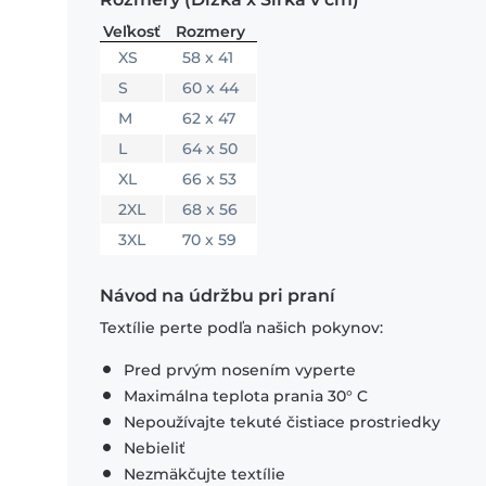
Veľkosť
Rozmery
XS
58 x 41
S
60 x 44
M
62 x 47
L
64 x 50
XL
66 x 53
2XL
68 x 56
3XL
70 x 59
Návod na údržbu pri praní
Textílie perte podľa našich pokynov:
Pred prvým nosením vyperte
Maximálna teplota prania 30° C
Nepoužívajte tekuté čistiace prostriedky
Nebieliť
Nezmäkčujte textílie