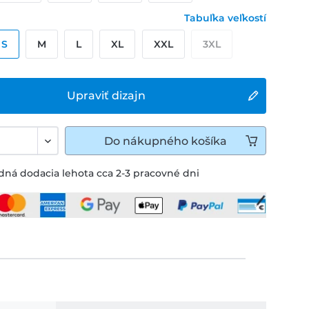
Tabuľka veľkostí
S
M
L
XL
XXL
3XL
Upraviť dizajn
Do
nákupného košíka
ná dodacia lehota cca 2-3 pracovné dni