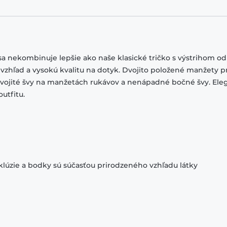
sa nekombinuje lepšie ako naše klasické tričko s výstrihom od
 vzhľad a vysokú kvalitu na dotyk. Dvojito položené manžety p
 dvojité švy na manžetách rukávov a nenápadné bočné švy. El
utfitu.
klúzie a bodky sú súčasťou prirodzeného vzhľadu látky