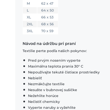
M
62 x 47
L
64 x 50
XL
66 x 53
2XL
68 x 56
3XL
70 x 59
Návod na údržbu pri praní
Textílie perte podľa našich pokynov:
Pred prvým nosením vyperte
Maximálna teplota prania 30° C
Nepoužívajte tekuté čistiace prostriedky
Nebieliť
Nezmäkčujte textílie
Nesušte v bubnovej sušičke
Nežehlite horúce
Nečistiť chemicky
Vyperte naruby a vyžehlite