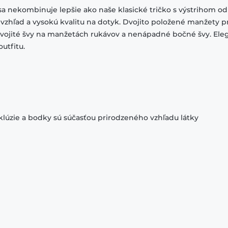
sa nekombinuje lepšie ako naše klasické tričko s výstrihom od
 vzhľad a vysokú kvalitu na dotyk. Dvojito položené manžety p
 dvojité švy na manžetách rukávov a nenápadné bočné švy. El
utfitu.
klúzie a bodky sú súčasťou prirodzeného vzhľadu látky