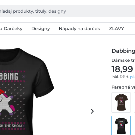
o Darčeky
Designy
Nápady na darček
ZLAVY
Dabbing
Dámske tr
18,99
inkl. DPH.
pl
Farebná va