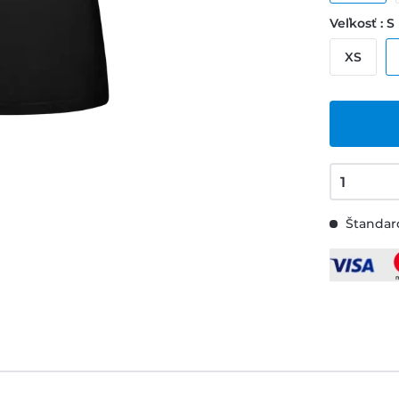
Veľkosť : S
XS
Štandard