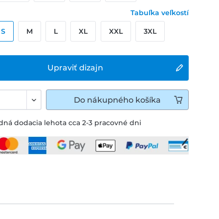
Tabuľka veľkostí
S
M
L
XL
XXL
3XL
Upraviť dizajn
Do
nákupného košíka
ná dodacia lehota cca 2-3 pracovné dni