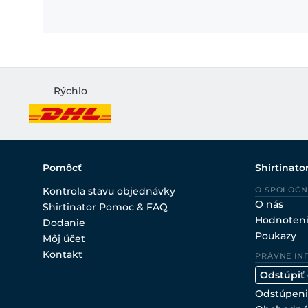
Rýchlo
Pomôcť
Shirtinato
Kontrola stavu objednávky
O SPOLOČN
O nás
Shirtinator Pomoc & FAQ
Hodnoten
Dodanie
Poukazy
Môj účet
Kontakt
PRÁVNE IN
Odstúpiť
Odstúpeni