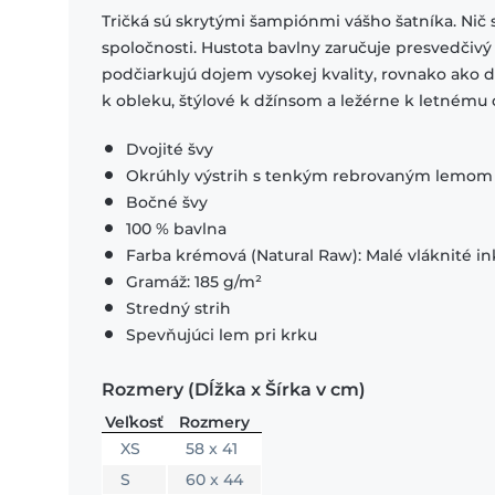
Tričká sú skrytými šampiónmi vášho šatníka. Nič 
spoločnosti. Hustota bavlny zaručuje presvedčivý
podčiarkujú dojem vysokej kvality, rovnako ako
k obleku, štýlové k džínsom a ležérne k letnému o
Dvojité švy
Okrúhly výstrih s tenkým rebrovaným lemom
Bočné švy
100 % bavlna
Farba krémová (Natural Raw): Malé vláknité in
Gramáž: 185 g/m²
Stredný strih
Spevňujúci lem pri krku
Rozmery (Dĺžka x Šírka v cm)
Veľkosť
Rozmery
XS
58 x 41
S
60 x 44