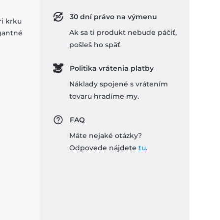
30 dní právo na výmenu
ri krku
Ak sa ti produkt nebude páčiť,
egantné
pošleš ho späť
Politika vrátenia platby
Náklady spojené s vrátením
tovaru hradíme my.
FAQ
Máte nejaké otázky?
Odpovede nájdete
tu
.