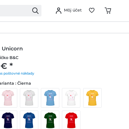
Môj účet
 Unicorn
ičko B&C
 € *
us poštovné náklady
rianta : Čierna