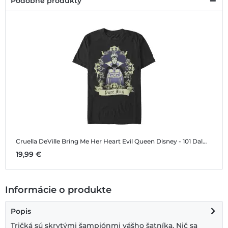
Podobné produkty
Cruella DeVille Bring Me Her Heart Evil Queen
Disney - 101 Dalmatíncov - Cruella DeVille Bring Me Her Heart Evil Queen - Pánske Tričko
19,99 €
Informácie o produkte
Popis
Tričká sú skrytými šampiónmi vášho šatníka. Nič sa