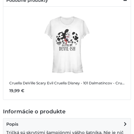
Podobné produkty
Cruella DeVille Scary Evil Cruella
Disney - 101 Dalmatíncov - Cruella DeVille Scary Evil Cruella - Dámske Tričko
19,99 €
Informácie o produkte
Popis
Tričká sú skrytými šampiónmi vášho šatníka. Nie je nič