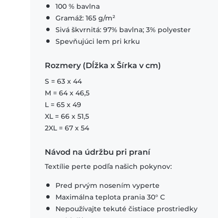
100 % bavlna
Gramáž: 165 g/m²
Sivá škvrnitá: 97% bavlna; 3% polyester
Spevňujúci lem pri krku
Rozmery (Dĺžka x Šírka v cm)
S = 63 x 44
M = 64 x 46,5
L = 65 x 49
XL = 66 x 51,5
2XL = 67 x 54
Návod na údržbu pri praní
Textílie perte podľa našich pokynov:
Pred prvým nosením vyperte
Maximálna teplota prania 30° C
Nepoužívajte tekuté čistiace prostriedky