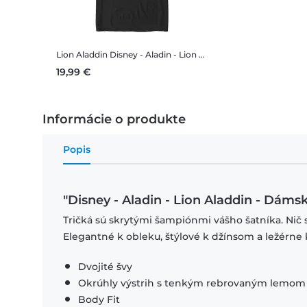
Lion Aladdin
Disney - Aladin - Lion Aladdin - Pánske Tričko
19,99 €
Informácie o produkte
Popis
"Disney - Aladin - Lion Aladdin - Dámsk
Tričká sú skrytými šampiónmi vášho šatníka. Nič 
Elegantné k obleku, štýlové k džínsom a ležérne 
Dvojité švy
Okrúhly výstrih s tenkým rebrovaným lemom
Body Fit