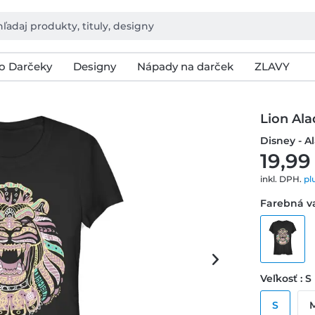
o Darčeky
Designy
Nápady na darček
ZLAVY
Lion Ala
Disney - A
19,99
inkl. DPH.
pl
Farebná va
Veľkosť : S
S