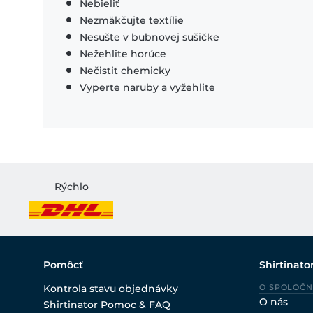
Nebieliť
Nezmäkčujte textílie
Nesušte v bubnovej sušičke
Nežehlite horúce
Nečistiť chemicky
Vyperte naruby a vyžehlite
Rýchlo
Pomôcť
Shirtinato
Kontrola stavu objednávky
O SPOLOČN
O nás
Shirtinator Pomoc & FAQ