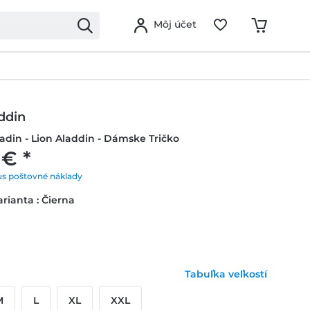
Môj účet
ddin
ladin - Lion Aladdin - Dámske Tričko
 € *
us poštovné náklady
rianta : Čierna
Tabuľka veľkostí
M
L
XL
XXL