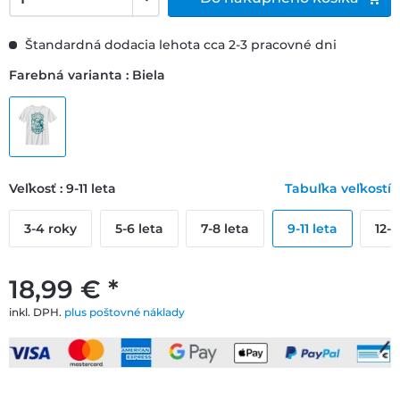
Štandardná dodacia lehota cca 2-3 pracovné dni
Farebná varianta : Biela
Veľkosť : 9-11 leta
Tabuľka veľkostí
3-4 roky
5-6 leta
7-8 leta
9-11 leta
12-1
18,99 € *
inkl. DPH.
plus poštovné náklady