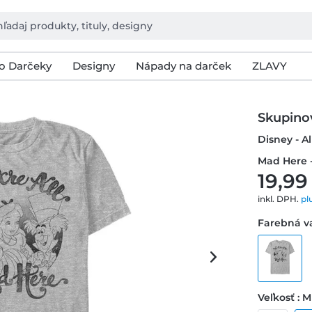
o Darčeky
Designy
Nápady na darček
ZLAVY
Skupino
Disney - A
Mad Here -
19,99
inkl. DPH.
pl
Farebná va
Veľkosť : M