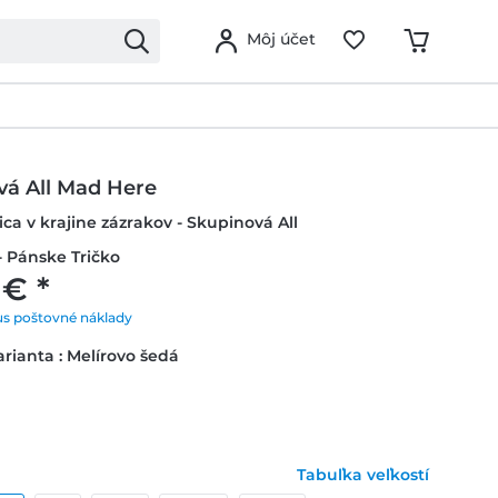
Môj účet
vá All Mad Here
lica v krajine zázrakov - Skupinová All
 Pánske Tričko
 € *
us poštovné náklady
rianta : Melírovo šedá
Tabuľka veľkostí