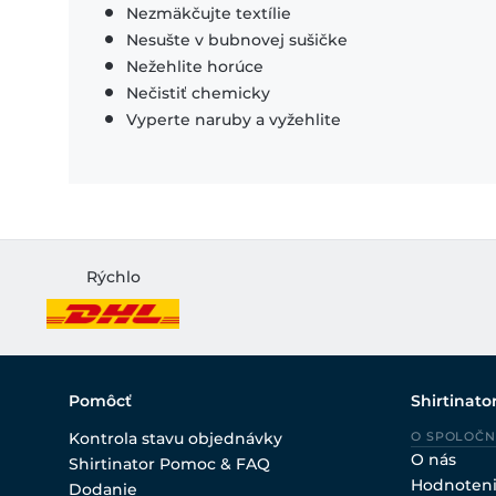
Nezmäkčujte textílie
Nesušte v bubnovej sušičke
Nežehlite horúce
Nečistiť chemicky
Vyperte naruby a vyžehlite
Rýchlo
Pomôcť
Shirtinato
Kontrola stavu objednávky
O SPOLOČN
O nás
Shirtinator Pomoc & FAQ
Hodnoten
Dodanie