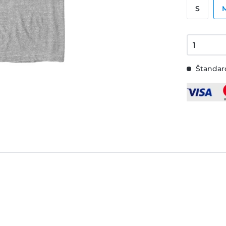
S
Štandard