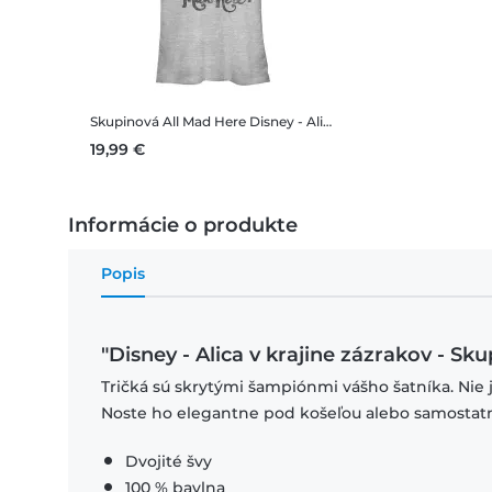
Skupinová All Mad Here
Disney - Alica v krajine zázrakov - Skupinová All Mad Here - Dámske Tričko
19,99 €
Informácie o produkte
Popis
"Disney - Alica v krajine zázrakov - Sk
Tričká sú skrytými šampiónmi vášho šatníka. Nie 
Noste ho elegantne pod košeľou alebo samostat
Dvojité švy
100 % bavlna