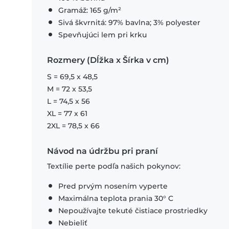
Gramáž: 165 g/m²
Sivá škvrnitá: 97% bavlna; 3% polyester
Spevňujúci lem pri krku
Rozmery (Dĺžka x Šírka v cm)
S = 69,5 x 48,5
M = 72 x 53,5
L = 74,5 x 56
XL = 77 x 61
2XL = 78,5 x 66
Návod na údržbu pri praní
Textílie perte podľa našich pokynov:
Pred prvým nosením vyperte
Maximálna teplota prania 30° C
Nepoužívajte tekuté čistiace prostriedky
Nebieliť