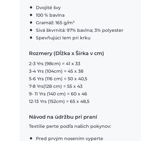
Dvojité švy
100 % bavlna
Gramáž: 165 g/m²
Sivá škvrnitá: 97% bavlna; 3% polyester
Spevňujúci lem pri krku
Rozmery (Dĺžka x Šírka v cm)
2-3 Yrs (98cm) = 41 x 33
3-4 Yrs (104cm) = 45 x 38
5-6 Yrs (116 cm) = 50 x 40,5
7-8 Yrs(128 cm) = 55 x 43
9- 11 Yrs (140 cm) = 60 x 46
12-13 Yrs (152cm) = 65 x 48,5
Návod na údržbu pri praní
Textílie perte podľa našich pokynov:
Pred prvým nosením vyperte