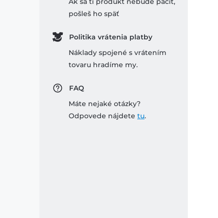
Ak sa ti produkt nebude páčiť,
pošleš ho späť
Politika vrátenia platby
Náklady spojené s vrátením
tovaru hradíme my.
FAQ
Máte nejaké otázky?
Odpovede nájdete
tu
.