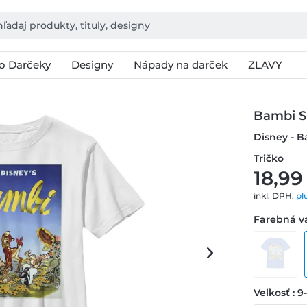
o Darčeky
Designy
Nápady na darček
ZLAVY
Bambi S
Disney - B
Tričko
18,99
inkl. DPH.
pl
Farebná va
Veľkosť : 9-