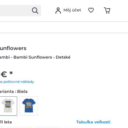
Môj účet
unflowers
ambi - Bambi Sunflowers - Detské
 € *
us poštovné náklady
rianta : Biela
11 leta
Tabuľka veľkostí