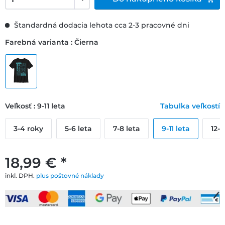
Štandardná dodacia lehota cca 2-3 pracovné dni
Farebná varianta : Čierna
Veľkosť : 9-11 leta
Tabuľka veľkostí
3-4 roky
5-6 leta
7-8 leta
9-11 leta
12-1
18,99 € *
inkl. DPH.
plus poštovné náklady