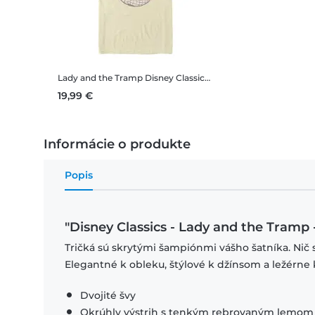
Lady and the Tramp
Disney Classics - Lady and the Tramp - Lady and the Tramp - Pánske Tričko
19,99 €
Informácie o produkte
Popis
"Disney Classics - Lady and the Tramp
Tričká sú skrytými šampiónmi vášho šatníka. Nič 
Elegantné k obleku, štýlové k džínsom a ležérne 
Dvojité švy
Okrúhly výstrih s tenkým rebrovaným lemom