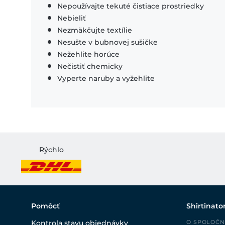
Nepoužívajte tekuté čistiace prostriedky
Nebieliť
Nezmäkčujte textílie
Nesušte v bubnovej sušičke
Nežehlite horúce
Nečistiť chemicky
Vyperte naruby a vyžehlite
Rýchlo
Pomôcť
Shirtinato
Kontrola stavu objednávky
O SPOLOČN