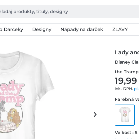
o Darčeky
Designy
Nápady na darček
ZLAVY
Lady an
Disney Cla
the Tramp
19,99
inkl. DPH.
pl
Farebná va
Veľkosť : S