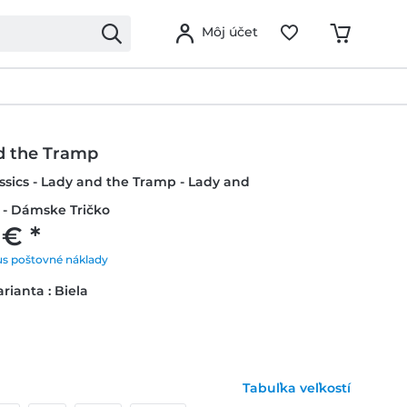
Môj účet
d the Tramp
ssics - Lady and the Tramp - Lady and
 - Dámske Tričko
 € *
us poštovné náklady
rianta : Biela
Tabuľka veľkostí