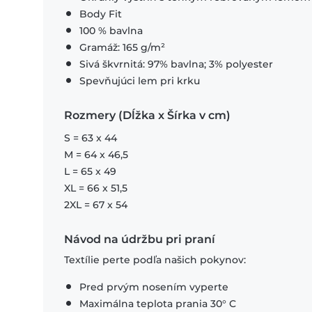
Body Fit
100 % bavlna
Gramáž: 165 g/m²
Sivá škvrnitá: 97% bavlna; 3% polyester
Spevňujúci lem pri krku
Rozmery (Dĺžka x Šírka v cm)
S = 63 x 44
M = 64 x 46,5
L = 65 x 49
XL = 66 x 51,5
2XL = 67 x 54
Návod na údržbu pri praní
Textílie perte podľa našich pokynov:
Pred prvým nosením vyperte
Maximálna teplota prania 30° C