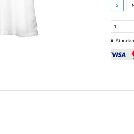
S
Štandard