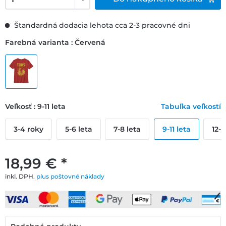
Štandardná dodacia lehota cca 2-3 pracovné dni
Farebná varianta : Červená
Veľkosť : 9-11 leta
Tabuľka veľkostí
3-4 roky
5-6 leta
7-8 leta
9-11 leta
12-1
18,99 € *
inkl. DPH.
plus poštovné náklady