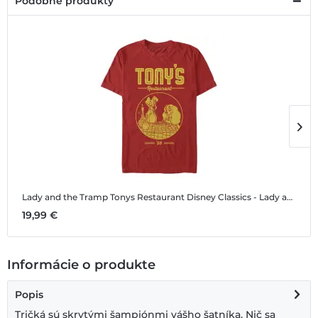
Podobné produkty
Lady and the Tramp Tonys Restaurant
Disney Classics - Lady and the Tramp - Lady and the Tramp Tonys Restaurant - Pánske Tričko
L
19,99 €
1
Informácie o produkte
Popis
Tričká sú skrytými šampiónmi vášho šatníka. Nič sa