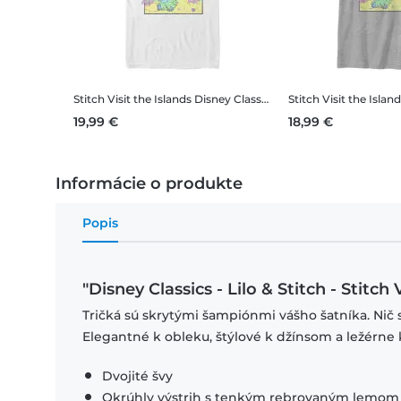
Stitch Visit the Islands
Disney Classics - Lilo & Stitch - Stitch Visit the Islands - Pánske Tričko
Stitch Visit the Islan
19,99 €
18,99 €
Informácie o produkte
Popis
"Disney Classics - Lilo & Stitch - Stitch
Tričká sú skrytými šampiónmi vášho šatníka. Nič 
Elegantné k obleku, štýlové k džínsom a ležérne 
Dvojité švy
Okrúhly výstrih s tenkým rebrovaným lemom