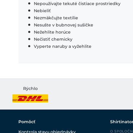
Nepoužívajte tekuté čistiace prostriedky
Nebieliť
Nezmäkčujte textílie
Nesušte v bubnovej sušičke
Nežehlite horúce
Nečistiť chemicky
Vyperte naruby a vyžehlite
Rýchlo
Pomôcť
Shirtinato
Kontrola stavu objednávky
O SPOLOČN