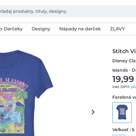
o Darčeky
Designy
Nápady na darček
ZLAVY
Stitch Vi
Disney Clas
Islands - 
19,99
inkl. DPH.
pl
Farebná va
Veľkosť : S