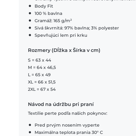
Body Fit
100 % bavlna
Gramáž: 165 g/m²
Sivá škvrnitá: 97% bavlna; 3% polyester
Spevňujúci lem pri krku
Rozmery (Dĺžka x Šírka v cm)
S = 63 x 44
M = 64 x 46,5
L = 65 x 49
XL = 66 x 51,5
2XL = 67 x 54
Návod na údržbu pri praní
Textílie perte podľa našich pokynov:
Pred prvým nosením vyperte
Maximálna teplota prania 30° C