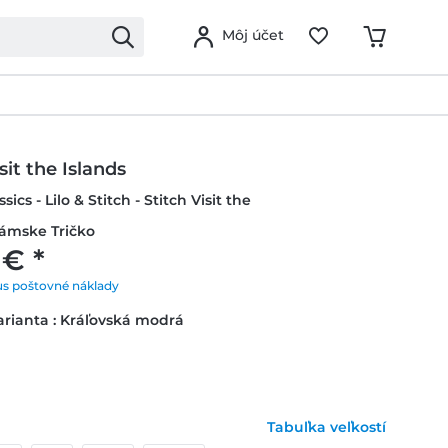
Môj účet
sit the Islands
sics - Lilo & Stitch - Stitch Visit the
Dámske Tričko
 € *
us poštovné náklady
rianta : Kráľovská modrá
Tabuľka veľkostí