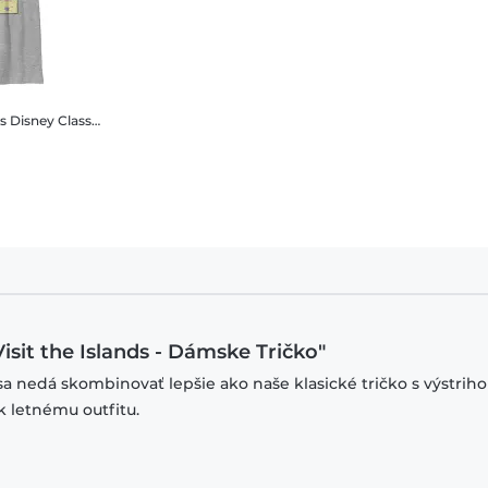
ds
Disney Classics - Lilo & Stitch - Stitch Visit the Islands - Detské Tričko
 Visit the Islands - Dámske Tričko"
sa nedá skombinovať lepšie ako naše klasické tričko s výstrih
k letnému outfitu.