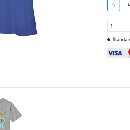
S
Štandard